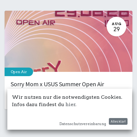
AUG
29
Open Air
Sorry Mom x USUS Summer Open Air
29. August 2026
-
15:00
Wir nutzen nur die notwendigsten Cookies.
Kulturdeck
Club
Musik
Party
Infos dazu findest du
hier
.
Alles klar!
Datenschutzvereinbarung