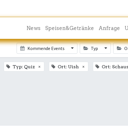
News
Speisen&Getränke
Anfrage
U
Kommende Events
Typ
O
×
×
Typ: Quiz
Ort: Uish
Ort: Schau