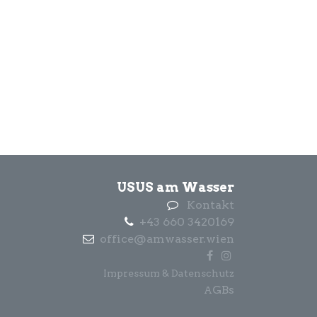
USUS am Wasser
Kontakt
+43 660 3420169
office@amwasser.wien
Impressum & Datenschutz
GBs
A