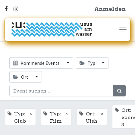
Anmelden
Kommende Events
Typ
Ort
Ort:
×
×
×
Typ:
Typ:
Ort:
Sonn
Club
Film
Uish
3