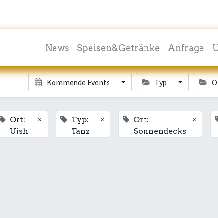
News
Speisen&Getränke
Anfrage
U
Kommende Events
Typ
O
×
×
×
Ort:
Typ:
Ort:
Uish
Tanz
Sonnendecks