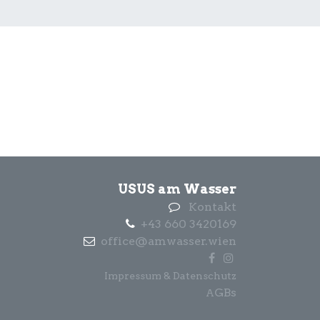
USUS am Wasser
Kontakt
+43 660 3420169
office@amwasser.wien
Impressum & Datenschutz
GBs
A