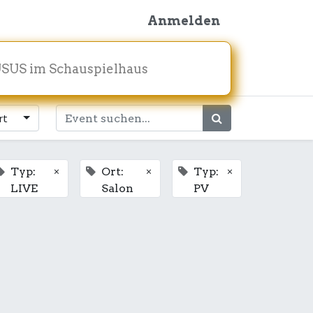
Anmelden
SUS im Schauspielhaus
rt
×
×
×
Typ:
Ort:
Typ:
LIVE
Salon
PV