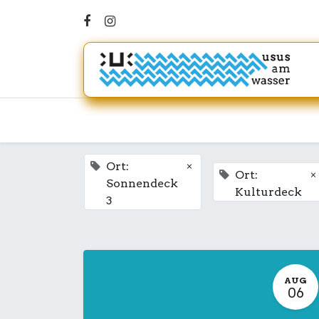
×
Ort:
×
Ort:
Sonnendeck
Kulturdeck
3
AUG
06