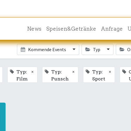
News
Speisen&Getränke
Anfrage
U
Kommende Events
Typ
O
×
×
×
Typ:
Typ:
Typ:
O
Film
Punsch
Sport