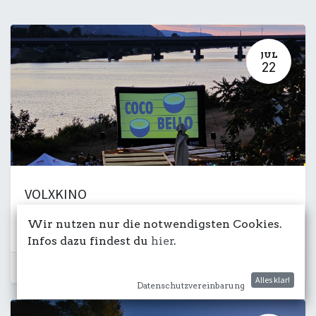
JUL
22
VOLXKINO
22. Juli 2025
-
20:00
Wir nutzen nur die notwendigsten Cookies.
Film
Wiese
Infos dazu findest du
hier
.
Schon vorbei...
Alles klar!
Datenschutzvereinbarung