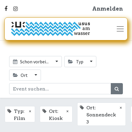
Anmelden
Schon vorbei...
Typ
Ort
×
Ort:
×
×
Typ:
Ort:
Sonnendeck
Film
Kiosk
3