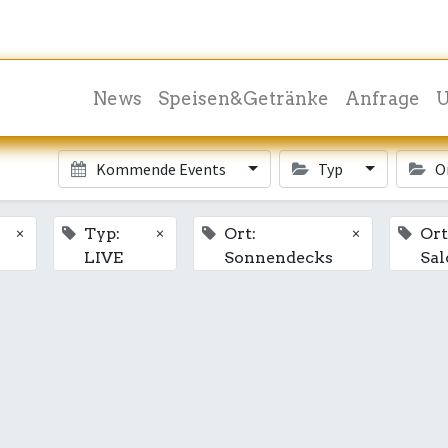
News
Speisen&Getränke
Anfrage
U
Kommende Events
Typ
O
×
×
×
Typ:
Ort:
Ort
LIVE
Sonnendecks
Sal