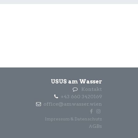
USUS am Wasser
Kontakt
+43 660 3420169
office@amwasser.wien
Impressum & Datenschutz
GBs
A