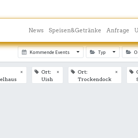
News
Speisen&Getränke
Anfrage
U
Kommende Events
Typ
O
×
×
×
Ort:
Ort:
elhaus
Uish
Trockendock