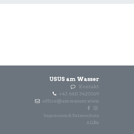
USUS am Wasser
Kontakt
+43 660 3420169
office@amwasser.wien
Impressum & Datenschutz
GBs
A