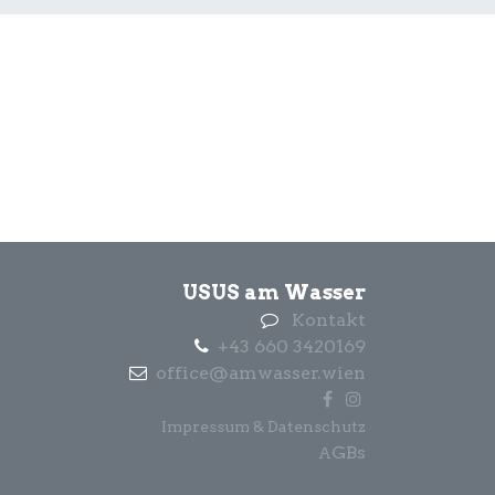
USUS am Wasser
Kontakt
+43 660 3420169
office@amwasser.wien
Impressum & Datenschutz
GBs
A