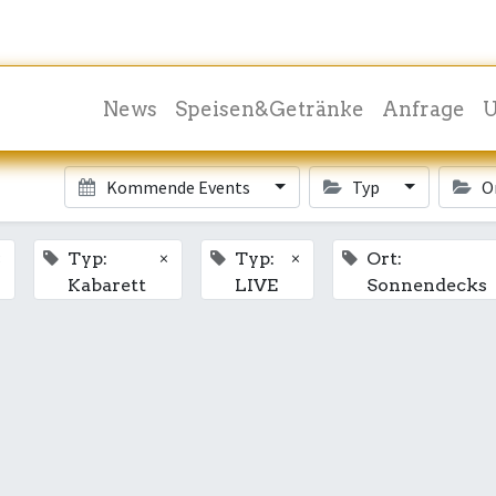
News
Speisen&Getränke
Anfrage
U
Kommende Events
Typ
O
×
×
×
Typ:
Typ:
Ort:
Kabarett
LIVE
Sonnendecks