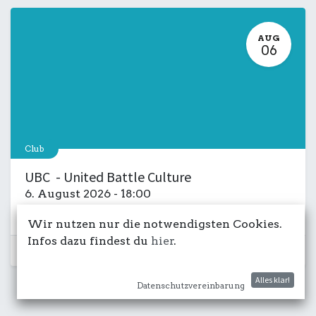
AUG
06
Club
UBC - United Battle Culture
6. August 2026
-
18:00
Kulturdeck
Musik
LIVE
Salon
Wir nutzen nur die notwendigsten Cookies.
Infos dazu findest du
hier
.
Schon vorbei...
Alles klar!
Datenschutzvereinbarung