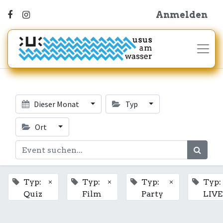
Anmelden
Dieser Monat
Typ
Ort
×
×
×
Typ:
Typ:
Typ:
Typ:
Quiz
Film
Party
LIVE