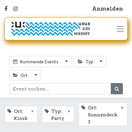
Anmelden
Kommende Events
Typ
Ort
×
Ort:
×
×
Ort:
Typ:
Sonnendeck
Kiosk
Party
3