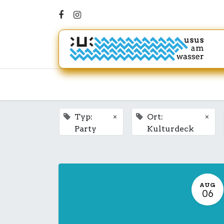
×
×
Typ:
Ort:
Party
Kulturdeck
AUG
06