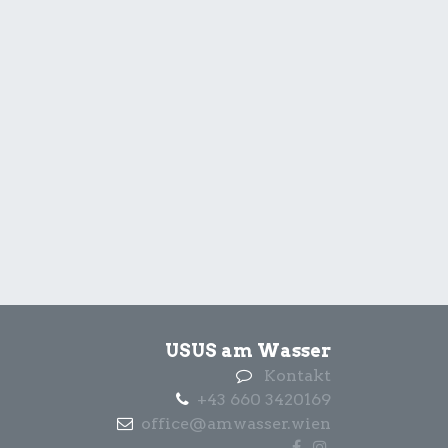
USUS am Wasser
Kontakt
+43 660 3420169
office@amwasser.wien