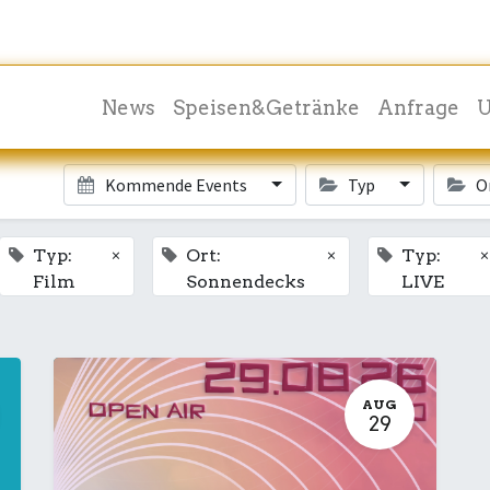
News
Speisen&Getränke
Anfrage
U
Kommende Events
Typ
O
×
×
×
Typ:
Ort:
Typ:
Film
Sonnendecks
LIVE
AUG
29