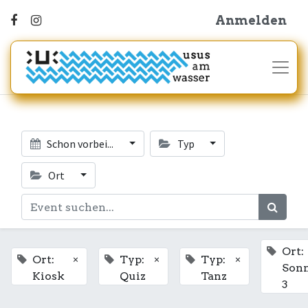
Anmelden
Schon vorbei...
Typ
Ort
Ort:
×
×
×
Ort:
Typ:
Typ:
Son
Kiosk
Quiz
Tanz
3