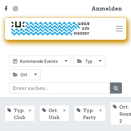
Anmelden
Kommende Events
Typ
Ort
Ort:
×
×
×
Typ:
Ort:
Typ:
Son
Club
Uish
Party
2