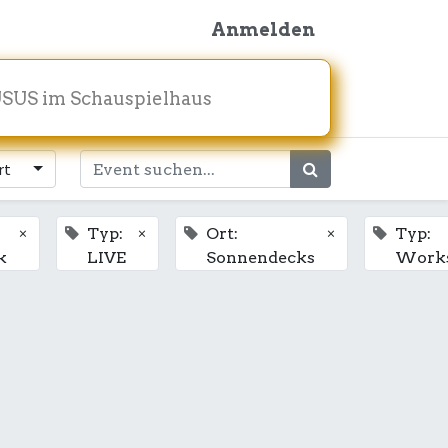
Anmelden
SUS im Schauspielhaus
rt
×
×
×
Typ:
Ort:
Typ:
k
LIVE
Sonnendecks
Work