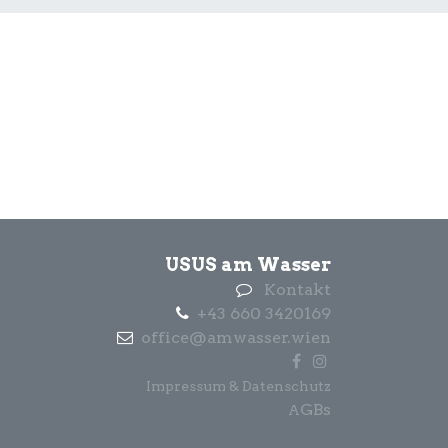
USUS am Wasser
Kontakt
+43 660 3420169
office@amwasser.wien
Impressum & Datenschutz
GBs
A