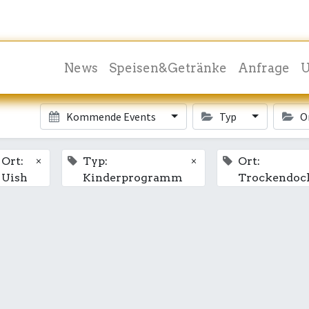
News
Speisen&Getränke
Anfrage
U
Kommende Events
Typ
O
×
×
Ort:
Typ:
Ort:
Uish
Kinderprogramm
Trockendoc