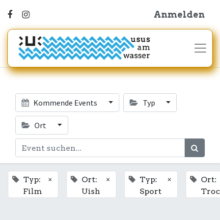
Anmelden
Kommende Events
Typ
Ort
×
×
×
Typ:
Ort:
Typ:
Ort:
Film
Uish
Sport
Tro