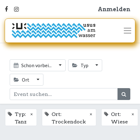
Anmelden
Schon vorbei...
Typ
Ort
×
×
×
Typ:
Ort:
Ort:
Tanz
Trockendock
Wiese