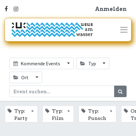
Anmelden
Kommende Events
Typ
Ort
×
×
×
Typ:
Typ:
Typ:
Or
Party
Film
Punsch
T