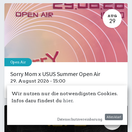
AUG
29
Open Air
Sorry Mom x USUS Summer Open Air
29. August 2026
-
15:00
Kulturdeck
Club
Musik
Party
Wir nutzen nur die notwendigsten Cookies.
Infos dazu findest du
hier
.
Alles klar!
AUG
Datenschutzvereinbarung
30