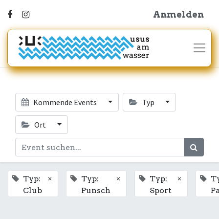
Anmelden
Kommende Events
Typ
Ort
×
×
×
Typ:
Typ:
Typ:
T
Club
Punsch
Sport
P