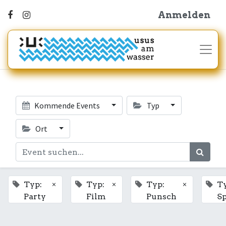
Anmelden
Kommende Events
Typ
Ort
×
×
×
Typ:
Typ:
Typ:
Ty
Party
Film
Punsch
Sp