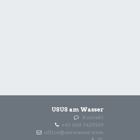
USUS am Wasser
Kontakt
+43 660 3420169
office@amwasser.wien