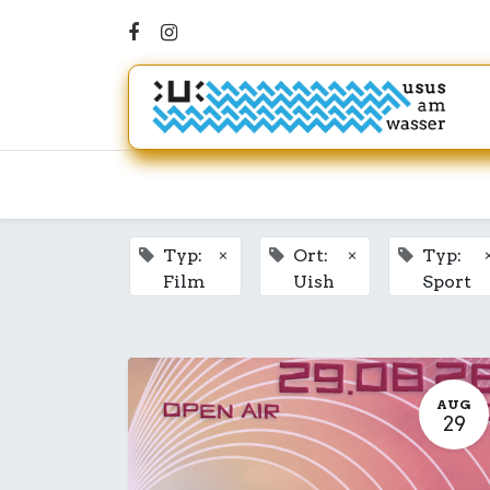
×
×
Typ:
Ort:
Typ:
Film
Uish
Sport
AUG
29