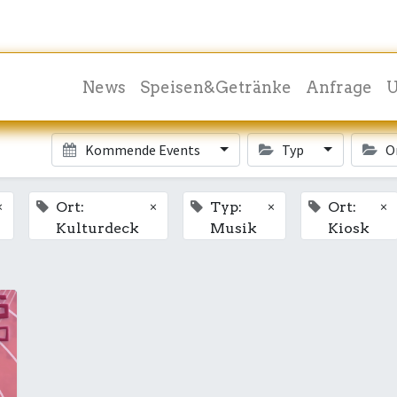
News
Speisen&Getränke
Anfrage
U
Kommende Events
Typ
O
×
×
×
×
Ort:
Typ:
Ort:
Kulturdeck
Musik
Kiosk