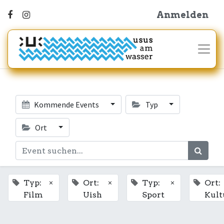
Anmelden
Kommende Events
Typ
Ort
×
×
×
Typ:
Ort:
Typ:
Ort:
Film
Uish
Sport
Kult