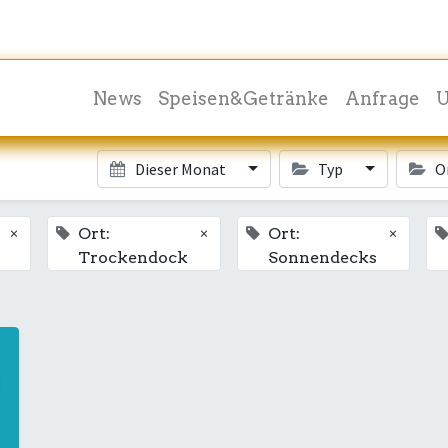
News
Speisen&Getränke
Anfrage
U
Dieser Monat
Typ
O
×
×
×
Ort:
Ort:
Trockendock
Sonnendecks