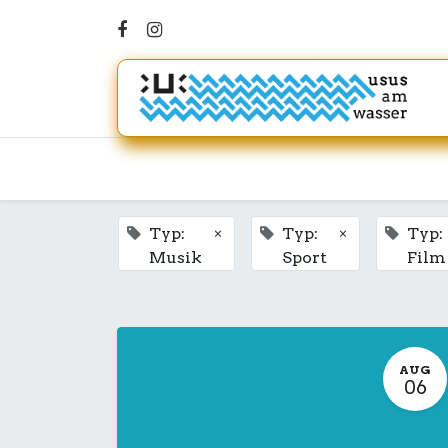
×
×
Typ:
Typ:
Typ:
Musik
Sport
Film
AUG
06