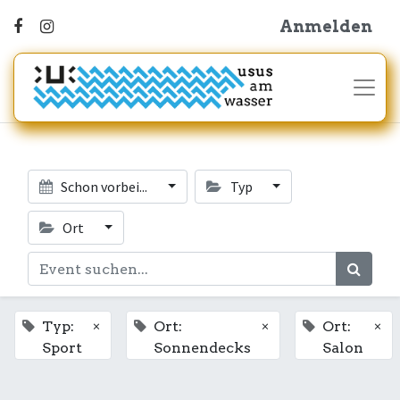
Anmelden
Schon vorbei...
Typ
Ort
×
×
×
Typ:
Ort:
Ort:
Sport
Sonnendecks
Salon