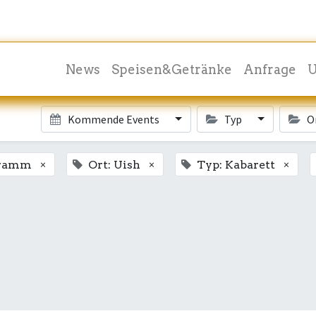
News
Speisen&Getränke
Anfrage
U
Kommende Events
Typ
O
×
×
×
gramm
Ort: Uish
Typ: Kabarett