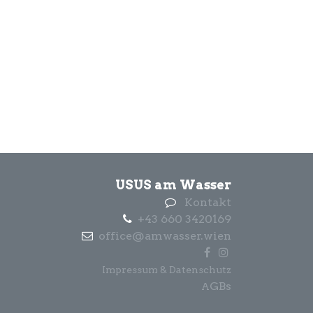
USUS am Wasser
Kontakt
+43 660 3420169
office@amwasser.wien
Impressum & Datenschutz
GBs
A