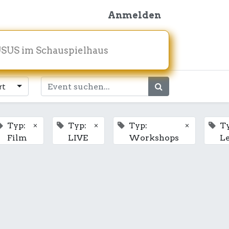
Anmelden
SUS im Schauspielhaus
rt
×
×
×
Typ:
Typ:
Typ:
Ty
Film
LIVE
Workshops
L