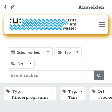
Anmelden
Schon vorbei...
Typ
Ort
×
×
Typ:
Typ:
Ort:
Kinderprogramm
Tanz
Trock