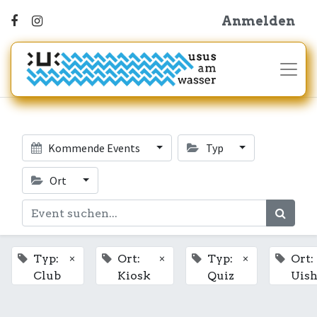
Anmelden
Kommende Events
Typ
Ort
×
×
×
Typ:
Ort:
Typ:
Ort:
Club
Kiosk
Quiz
Uis