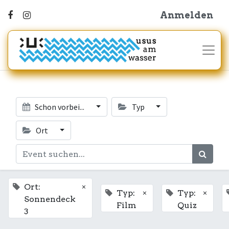
Anmelden
Schon vorbei...
Typ
Ort
×
Ort:
×
×
Typ:
Typ:
Sonnendeck
Film
Quiz
3