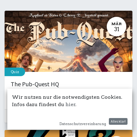
MÄR
31
Quiz
The Pub-Quest HQ
31. März 2026
-
18:00
Wir nutzen nur die notwendigsten Cookies.
Quiz
Uish
Infos dazu findest du
hier
.
Schon vorbei...
Alles klar!
Datenschutzvereinbarung