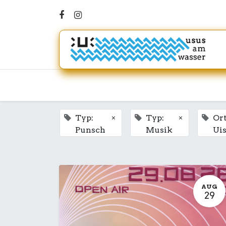
×
×
Typ:
Typ:
Ort
Punsch
Musik
Ui
AUG
29