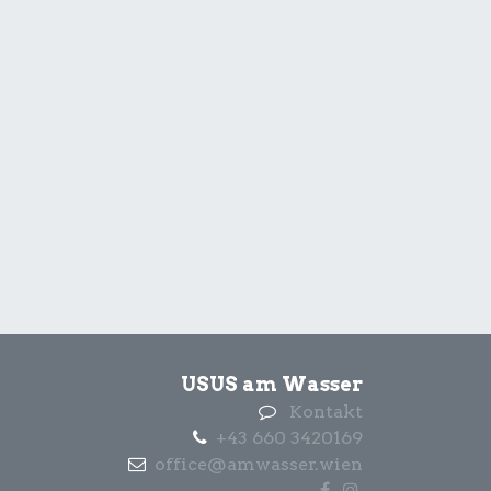
USUS am Wasser
Kontakt
+43 660 3420169
office@amwasser.wien