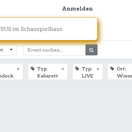
Anmelden
SUS im Schauspielhaus
rt
×
×
×
Typ:
Typ:
Ort:
ndock
Kabarett
LIVE
Wies