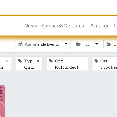
News
Speisen&Getränke
Anfrage
U
Kommende Events
Typ
O
×
×
×
:
Typ:
Ort:
Ort:
sh
Quiz
Kulturdeck
Trocke