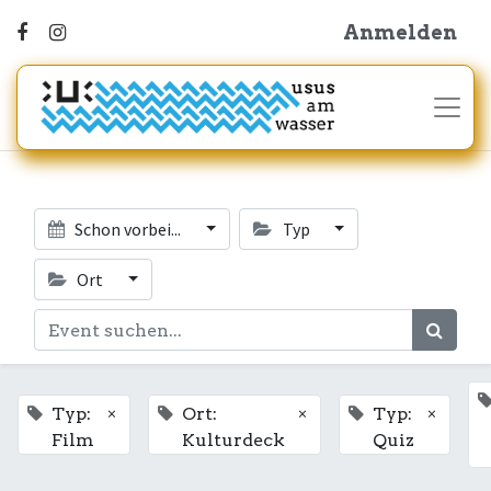
Anmelden
Schon vorbei...
Typ
Ort
×
×
×
Typ:
Ort:
Typ:
Film
Kulturdeck
Quiz