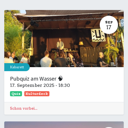
SEP
17
Kabarett
Pubquiz am Wasser 🧠
17. September 2025
-
18:30
Quiz
Kulturdeck
Schon vorbei...