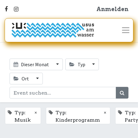
Anmelden
Dieser Monat
Typ
Ort
×
×
Typ:
Typ:
Typ:
Musik
Kinderprogramm
Part