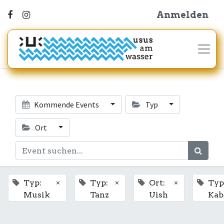
Anmelden
Kommende Events
Typ
Ort
×
×
×
Typ:
Typ:
Ort:
Typ
Musik
Tanz
Uish
Kab