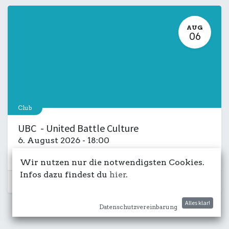
AUG
06
Club
UBC - United Battle Culture
6. August 2026
-
18:00
Kulturdeck
Musik
LIVE
Salon
Wir nutzen nur die notwendigsten Cookies.
Infos dazu findest du
hier
.
Schon vorbei...
Alles klar!
Datenschutzvereinbarung