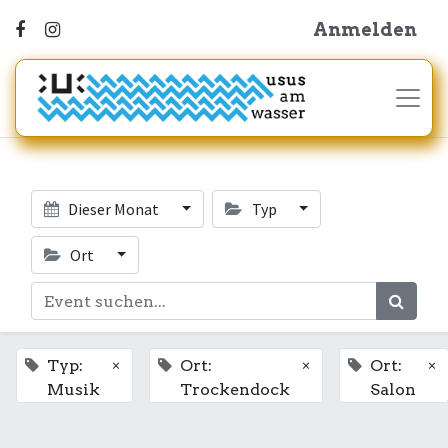
Anmelden
Dieser Monat
Typ
Ort
×
×
×
Typ:
Ort:
Ort:
Musik
Trockendock
Salon