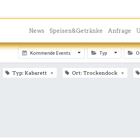
News
Speisen&Getränke
Anfrage
U
Kommende Events
Typ
O
×
×
Typ: Kabarett
Ort: Trockendock