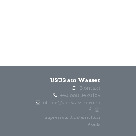
USUS am Wasser
Kontakt
+43 660 3420169
office@amwasser.wien
Impressum & Datenschutz
GBs
A