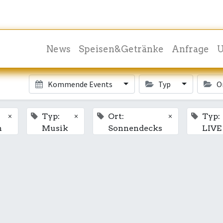
News
Speisen&Getränke
Anfrage
U
Kommende Events
Typ
O
×
×
×
Typ:
Ort:
Typ:
h
Musik
Sonnendecks
LIVE