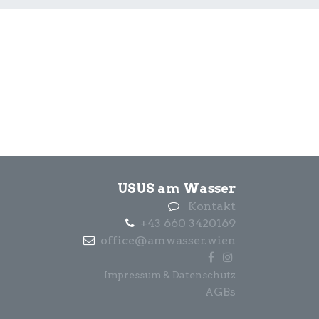
USUS am Wasser
Kontakt
+43 660 3420169
office@amwasser.wien
Impressum & Datenschutz
GBs
A