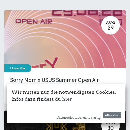
AUG
29
Open Air
Sorry Mom x USUS Summer Open Air
29. August 2026
-
15:00
Wir nutzen nur die notwendigsten Cookies.
Kulturdeck
Club
Musik
Party
Infos dazu findest du
hier
.
Alles klar!
Datenschutzvereinbarung
AUG
30