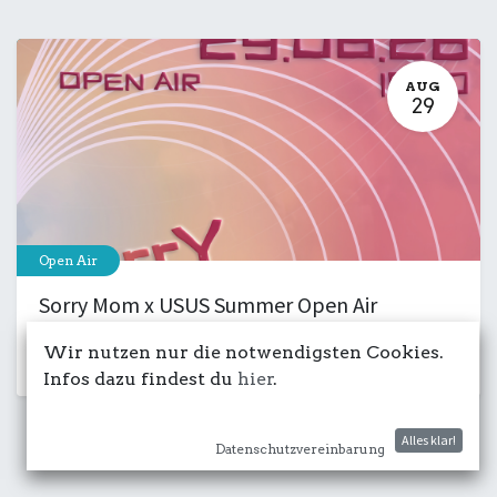
AUG
29
Open Air
Sorry Mom x USUS Summer Open Air
29. August 2026
-
15:00
Wir nutzen nur die notwendigsten Cookies.
Kulturdeck
Club
Musik
Party
Infos dazu findest du
hier
.
Alles klar!
Datenschutzvereinbarung