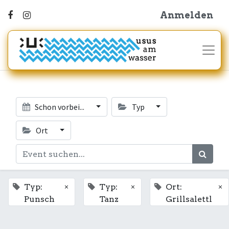
Anmelden
Schon vorbei...
Typ
Ort
×
×
×
Typ:
Typ:
Ort:
Punsch
Tanz
Grillsalettl