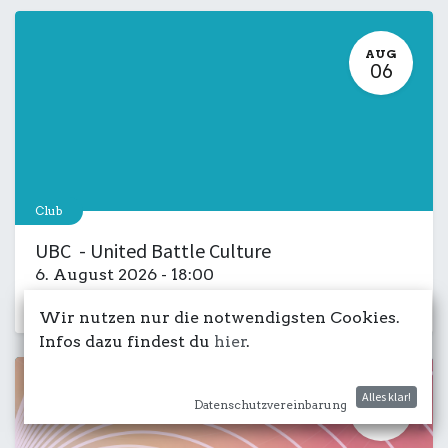
AUG
06
Club
UBC - United Battle Culture
6. August 2026
-
18:00
Kulturdeck
Musik
LIVE
Salon
Wir nutzen nur die notwendigsten Cookies.
Infos dazu findest du
hier
.
Alles klar!
AUG
Datenschutzvereinbarung
29