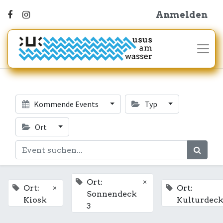
Anmelden
Kommende Events
Typ
Ort
×
Ort:
×
Ort:
Ort:
Sonnendeck
Kiosk
Kulturdec
3