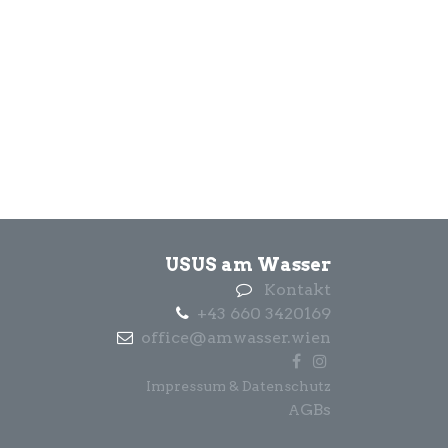
USUS am Wasser
Kontakt
+43 660 3420169
office@amwasser.wien
Impressum & Datenschutz
GBs
A