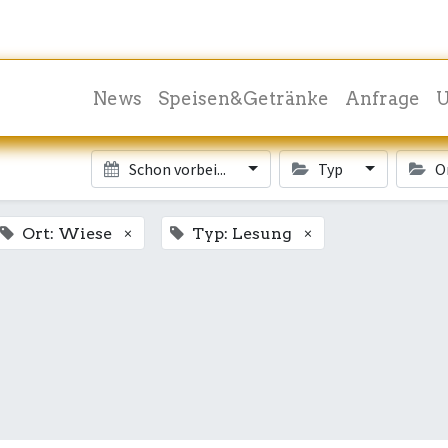
News
Speisen&Getränke
Anfrage
U
Schon vorbei...
Typ
O
×
×
Ort: Wiese
Typ: Lesung