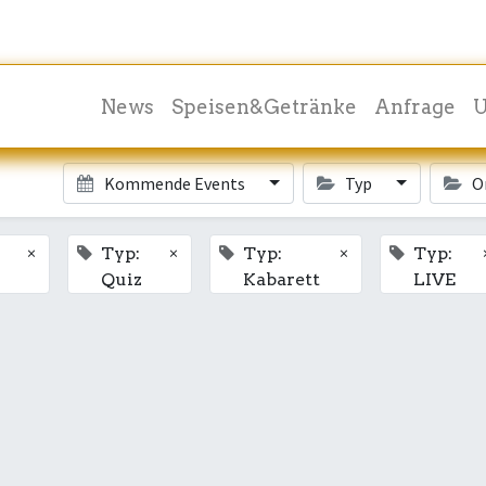
News
Speisen&Getränke
Anfrage
U
Kommende Events
Typ
O
×
×
×
Typ:
Typ:
Typ:
Quiz
Kabarett
LIVE