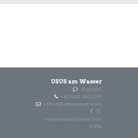
USUS am Wasser
Kontakt
+43 660 3420169
office@amwasser.wien
Impressum & Datenschutz
GBs
A