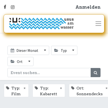
Anmelden
Dieser Monat
Typ
Ort
×
×
×
Typ:
Typ:
Ort:
Film
Kabarett
Sonnendecks