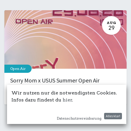
AUG
29
Open Air
Sorry Mom x USUS Summer Open Air
29. August 2026
-
15:00
Wir nutzen nur die notwendigsten Cookies.
Kulturdeck
Club
Musik
Party
Infos dazu findest du
hier
.
Alles klar!
Datenschutzvereinbarung