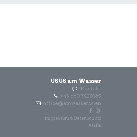
USUS am Wasser
Kontakt
+43 660 3420169
office@amwasser.wien
Impressum & Datenschutz
GBs
A