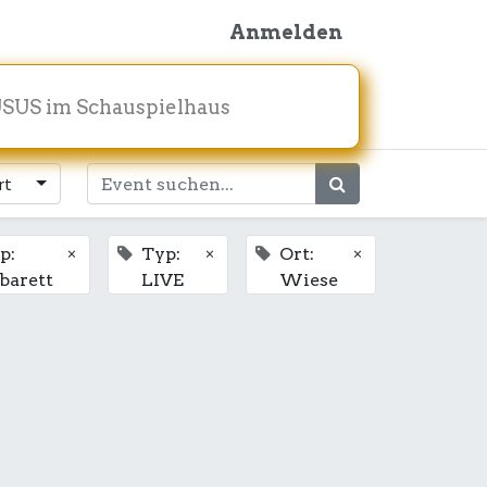
Anmelden
SUS im Schauspielhaus
rt
×
×
×
p:
Typ:
Ort:
barett
LIVE
Wiese