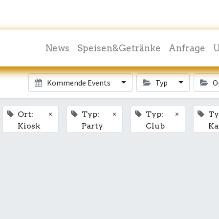
News
Speisen&Getränke
Anfrage
U
Kommende Events
Typ
O
×
×
×
Ort:
Typ:
Typ:
Ty
Kiosk
Party
Club
Ka