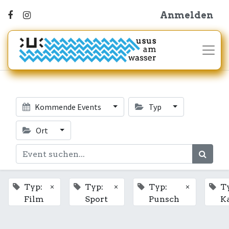
Anmelden
Kommende Events
Typ
Ort
×
×
×
Typ:
Typ:
Typ:
T
Film
Sport
Punsch
K