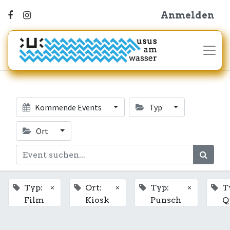
Anmelden
Kommende Events
Typ
Ort
×
×
×
Typ:
Ort:
Typ:
T
Film
Kiosk
Punsch
Q