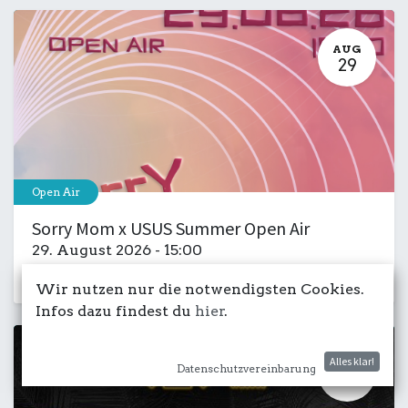
AUG
29
Open Air
Sorry Mom x USUS Summer Open Air
29. August 2026
-
15:00
Kulturdeck
Club
Musik
Party
Wir nutzen nur die notwendigsten Cookies.
Infos dazu findest du
hier
.
Alles klar!
AUG
Datenschutzvereinbarung
30