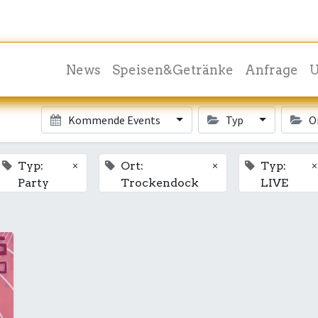
News
Speisen&Getränke
Anfrage
U
Kommende Events
Typ
O
×
×
×
Typ:
Ort:
Typ:
Party
Trockendock
LIVE