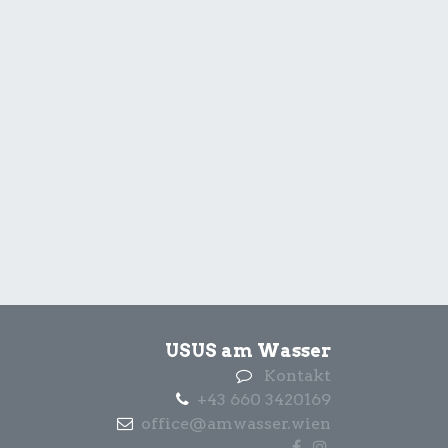
USUS am Wasser
Kontakt
+43 660 3420169
office@amwasser.wien