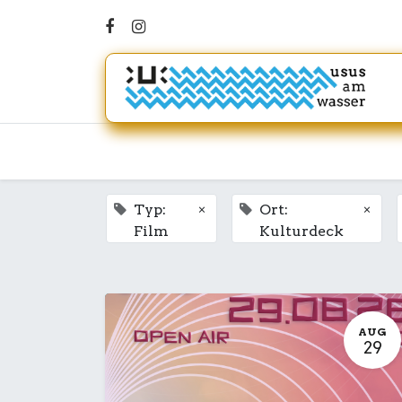
×
×
Typ:
Ort:
Film
Kulturdeck
AUG
29